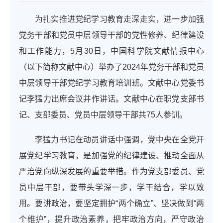
为扎实推进党纪学习教育走深走实，进一步加强
党务干部和党员中层领导干部的党性修养、纪律建设
和工作能力，5月30日，中国科学院文献情报中心
（以下简称文献中心）举办了2024年党务干部和党员
中层领导干部党纪学习教育培训班。
文献中心党委书
记李猛力出席会议并作讲话。
文献中心在职党支部书
记、支部委员、党员中层领导干部共75人参训。
李猛力书记在动员讲话中强调，党中央在全党开
展党纪学习教育，是加强党的纪律建设、推动全面从
严治党向纵深发展的重要举措。作为党支部委员、党
员中层干部，要带头学深一步，学干结合，学以致
用。要讲政治，要坚定拥护“两个确立”、坚决做到“两
个维护”，提升政治素养，把牢政治方向，严守政治