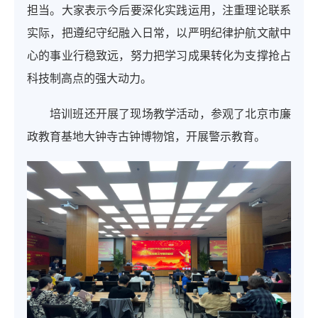
担当。大家表示今后要深化实践运用，注重理论联系
实际，把遵纪守纪融入日常，以严明纪律护航文献中
心的事业行稳致远，努力把学习成果转化为支撑抢占
科技制高点的强大动力。
培训班还开展了现场教学活动，参观了北京市廉
政教育基地大钟寺古钟博物馆，开展警示教育。