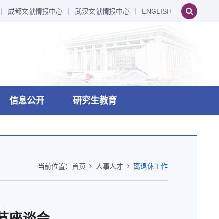
成都文献情报中心
武汉文献情报中心
ENGLISH
信息公开
研究生教育
当前位置：
首页
人事人才
离退休工作
节座谈会