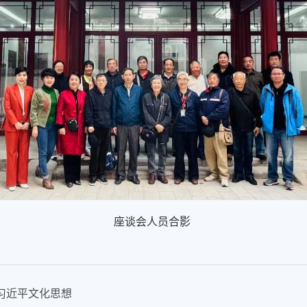
座谈会人员合影
习近平文化思想