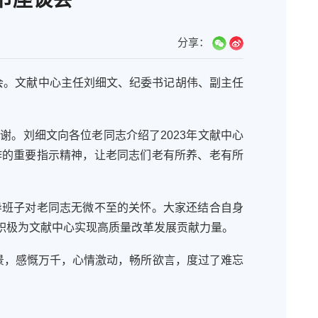
分享：
谈会。文献中心主任刘细文、纪委书记胡伟、副主任
感谢。刘细文向各位老同志介绍了
2023年文献中心
作的重要指示精神，让老同志们老有所养、老有所
导班子对老同志无微不至的关怀。大家还结合自身
积极
为文献中心实现高质量改革发展贡献力量。
景
，感慨万千，心情激动，畅所欲言，度过了难忘