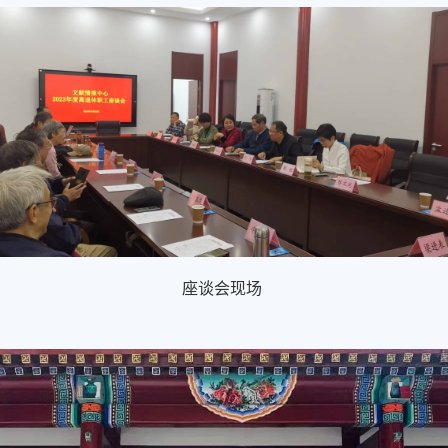
座谈会现场