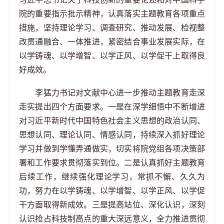
院的重要指示批示精神，认真落实主题教育各项重点
措施，坚持理论学习、调查研究、推动发展、检视整
改贯通融合、一体推进，紧密结合事业发展实际，在
以学铸魂、以学增智、以学正风、以学促干上取得良
好成效。
李猛力书记对
文献中心进一步推动主题教育走深
走实提出四个方面要求。
一是
在深学细悟中不断增进
对习近平新时代中国特色社会主义思想的政治认同、
思想认同、理论认同、情感认同，持续深入抓好理论
学习并做到学懂弄通做实，切实将院党组各项决策部
署和工作要求贯彻落实到位。
二是
认真抓好主题教育
后续工作，继续强化理论学习，常抓不懈、久久为
功，努力在以学铸魂、以学增智、以学正风、以学促
干方面取得新成效。
三是
提高站位、深化认识，深刻
认识抢占科技制高点的重大深远意义，全力推进贯彻