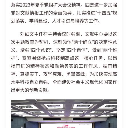
落实
2023年夏季党组扩大会议精神。
四
是
进一步加强
党对文献情报工作的全面领导，扎实推进
“
十四五
”
规
划落实、学科建设、人才引进与培养等工作。
刘细文主任在主持会议时强调，文献中心要以这
次主题教育为契机，深刻领悟
“两个确立”的决定性意
义，增强“四个意识”、坚定“四个自信”、做到“两个维
护”，
紧紧围绕抢占科技制高点这一核心任务，以昂
扬奋进的精神状态和勤勉务实的工作作风，振奋精
神、真抓实干、攻坚克难、勇攀高峰，为加快实现高
水平科技自立自强、全面建设社会主义现代化国家作
出更大的创新贡献。